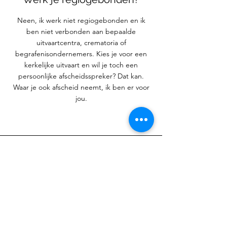
Neen, ik werk niet regiogebonden en ik
ben niet verbonden aan bepaalde
uitvaartcentra, crematoria of
begrafenisondernemers. Kies je voor een
kerkelijke uitvaart en wil je toch een
persoonlijke afscheidsspreker? Dat kan.
Waar je ook afscheid neemt, ik ben er voor
jou.
Wat mogen we verwachten?
Elk leven is anders. Daarom vertrek ik altijd
van een wit blad. We denken samen na over
de inhoud, vorm en muziek. Ik stem af met